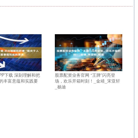
PP下载 深刻理解和把
股票配资业务官网 “王牌”闪亮登
”的丰富意蕴和实践要
场，欢乐开箱时刻！_金靖_宋亚轩
_杨迪