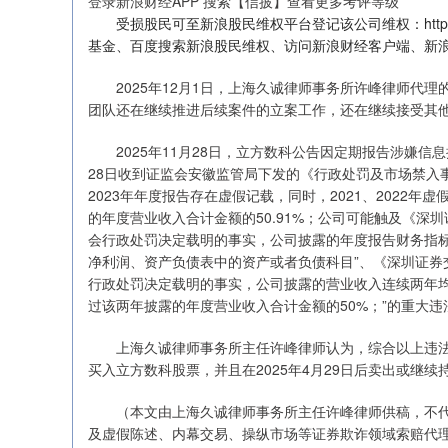
登录新浪财经APP 搜索【信披】查看更多考评等级
受损股民可至新浪股民维权平台登记该公司维权：http://wq
基金、百度搜索新浪股民维权、访问新浪财经客户端、新
2025年12月1日，上海久诚律师事务所许峰律师代理的
团队还在继续推进后续案件的立案工作，还在继续接受其
2025年11月28日，立方数科公告因定期报告涉嫌信息
28日收到证监会安徽监管局下发的《行政处罚及市场禁入事
2023年年度报告存在虚假记载，同时，2021、2022年虚
的年度营业收入合计金额的50.91%；公司可能触及《深圳
会行政处罚决定载明的事实，公司披露的年度报告财务指
净利润、资产负债表中的资产或者负债科目”、《深圳证券交
行政处罚决定载明的事实，公司披露的营业收入连续两年
过该两年披露的年度营业收入合计金额的50%；”的重大
上海久诚律师事务所主任许峰律师认为，综合以上违法事实，
买入立方数科股票，并且在2025年4月29日后卖出或继
（本文由上海久诚律师事务所主任许峰律师供稿，不代表
及虚假陈述、内幕交易、操纵市场等证券欺诈领域索赔代