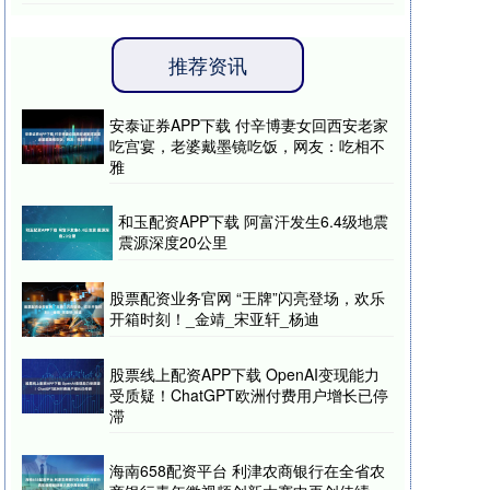
推荐资讯
安泰证券APP下载 付辛博妻女回西安老家
吃宫宴，老婆戴墨镜吃饭，网友：吃相不
雅
和玉配资APP下载 阿富汗发生6.4级地震
震源深度20公里
股票配资业务官网 “王牌”闪亮登场，欢乐
开箱时刻！_金靖_宋亚轩_杨迪
股票线上配资APP下载 OpenAI变现能力
受质疑！ChatGPT欧洲付费用户增长已停
滞
海南658配资平台 利津农商银行在全省农