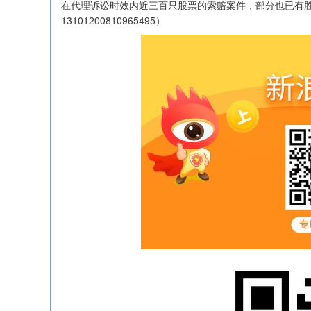
在代理诉讼时效内近三百只股票的索赔案件，部分也已有
13101200810965495）