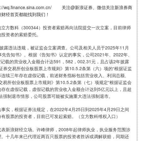
.finance.sina.com.cn/ 关注@新浪证券、微信关注新浪券商
浪财经首页都能找到我们！
立方数科（300344）投资者索赔再向法院提交一次立案，目前律师
他投资者的索赔委托。
披露违法违规，被证监会立案调查。公司及相关人员于2025年11月
先告知书》。根据《告知书》认定的事实，公司2021年、2022年、
假记载的营业收入金额合计达591，582，002.31元，且占该2年披露
证券交易所创业板股票上市规则》第10.5.2条第（六）项的“根据证监
标连续三年存在虚假记载，前述财务指标包括营业收入、利润总额、
易所创业板股票上市规则》第10.5.2条第（七）项规定“根据证监会
均存在虚假记载，虚假记载的营业收入金额合计达到5亿元以上，且超
违法强制退市情形，公司股票可能被实施重大违法强制退市。
根据证券法规定，在2022年4月25日到2025年4月29日之间
续持有股票的投资者，目前已可发起索赔。（立方数科维权入口）
新浪财经立场。许峰律师，2008年起律师执业，执业服务范围涉
理。十几年来已代理近两百只股票的投资者胜诉或调解获赔，同期还