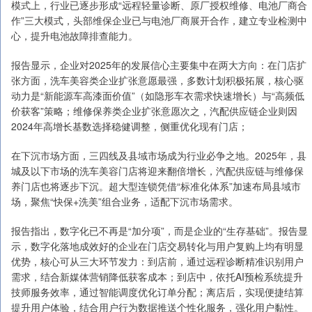
模式上，行业已逐步形成“远程轻量诊断、原厂授权维修、电池厂商合
作”三大模式，头部维保企业已与电池厂商展开合作，建立专业检测中
心，提升电池故障排查能力。
报告显示，企业对2025年的发展信心主要集中在两大方向：在门店扩
张方面，洗车美容类企业扩张意愿最强，多数计划积极拓展，核心驱
动力是“新能源车高漆面价值”（如隐形车衣需求快速增长）与“高频低
价获客”策略；维修保养类企业扩张意愿次之，汽配供应链企业则因
2024年高增长基数选择稳健调整，侧重优化现有门店；
在下沉市场方面，三四线及县域市场成为行业必争之地。2025年，县
城及以下市场的洗车美容门店将迎来翻倍增长，汽配供应链与维修保
养门店也将逐步下沉。超大型连锁凭借“标准化体系”加速布局县域市
场，聚焦“快保+洗美”组合业务，适配下沉市场需求。
报告指出，数字化已不再是“加分项”，而是企业的“生存基础”。报告显
示，数字化落地成效好的企业在门店交易转化与用户复购上均有明显
优势，核心可从三大环节发力：到店前，通过远程诊断精准识别用户
需求，结合新媒体营销降低获客成本；到店中，依托AI预检系统提升
技师服务效率，通过智能调度优化订单分配；离店后，实现便捷结算
提升用户体验，结合用户行为数据推送个性化服务，强化用户黏性。