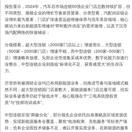
报告显示，2024年，汽车后市场连锁50强企业门店总数持续扩容，但
不同类型、规模企业的增长节奏差异显著。分类型看，汽配供应链企
业增长最为显著，门店扩张速度远超维修保养与洗车美容领域，核心
驱动力来自新能源车维修对“即时配件供应”的需求激增，以及下沉市
场汽配网络的快速铺设；
分规模看，超大型连锁（2000家门店以上）增速突出，大型连锁
（500家～2000家门店）增速平稳，而中型连锁（200家~500家门
店）增速略有放缓。头部企业凭借集采成本优势、数字化能力加速行
业整合，中型连锁企业则面临“标准化不足、获客难度大”的生存压
力。
尽管所有被调研企业均已布局新能源业务，但推进节奏与落地模式截
然不同：超大型连锁因门店基数大，新能源服务门店总量可观，但实
际业务渗透率仍处于较低水平，核心瓶颈在于“三电系统授权资
质”与“技师培训成本”。
中型连锁呈现“两极分化”，部分领先企业依托自身禀赋及区域资源优
势，实现新能源服务全覆盖，聚焦“电池检测、充电服务”等轻资产项
目；也有企业因技术储备不足，难以开展实质业务。在新能源的服务