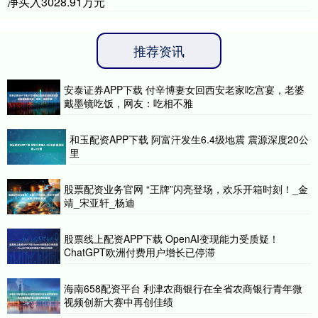
净买入3028.91万元
推荐资讯
安泰证券APP下载 付辛博妻女回西安老家吃宫宴，老婆
戴墨镜吃饭，网友：吃相不雅
和玉配资APP下载 阿富汗发生6.4级地震 震源深度20公
里
股票配资业务官网 “王牌”闪亮登场，欢乐开箱时刻！_金
靖_宋亚轩_杨迪
股票线上配资APP下载 OpenAI变现能力受质疑！
ChatGPT欧洲付费用户增长已停滞
海南658配资平台 利津农商银行在全省农商银行青年微
视频创新大赛中再创佳绩