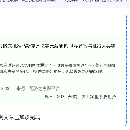
拉股东批准马斯克万亿美元薪酬包 世界首富与机器人共舞
股东以超过75%的票数通过了一项最高价值可达1万亿美元的薪酬
和去留的争论。 投票结果公布后，现场爆发热烈的欢呼....
2-23
来源：配资之家网平台
查看：
203
分类：
线上实盘炒股配资
网文章已加载完成