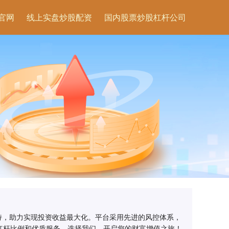
官网
线上实盘炒股配资
国内股票炒股杠杆公司
持，助力实现投资收益最大化。平台采用先进的风控体系，
杠杆比例和优质服务。选择我们，开启您的财富增值之旅！