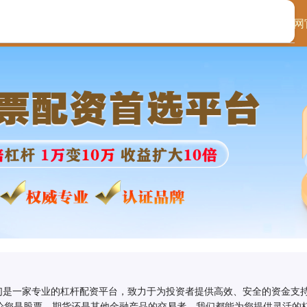
首页
优配网
我们是一家专业的杠杆配资平台，致力于为投资者提供高效、安全的资金支
论您是股票、期货还是其他金融产品的交易者，我们都能为您提供灵活的