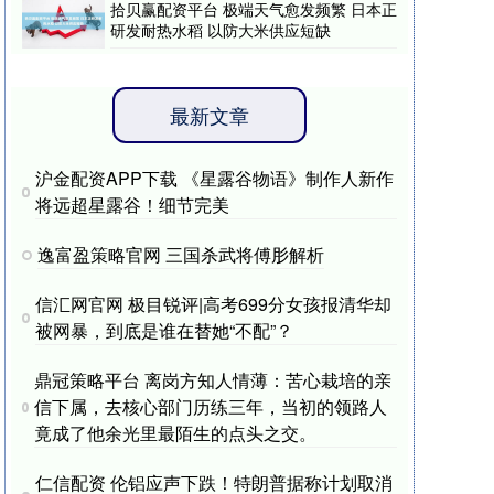
拾贝赢配资平台 极端天气愈发频繁 日本正
研发耐热水稻 以防大米供应短缺
最新文章
沪金配资APP下载 《星露谷物语》制作人新作
将远超星露谷！细节完美
逸富盈策略官网 三国杀武将傅肜解析
信汇网官网 极目锐评|高考699分女孩报清华却
被网暴，到底是谁在替她“不配”？
鼎冠策略平台 离岗方知人情薄：苦心栽培的亲
信下属，去核心部门历练三年，当初的领路人
竟成了他余光里最陌生的点头之交。
仁信配资 伦铝应声下跌！特朗普据称计划取消