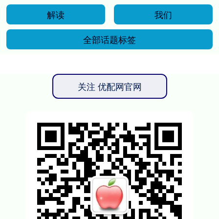
解读
我们
全部话题标签
关注 优配网官网