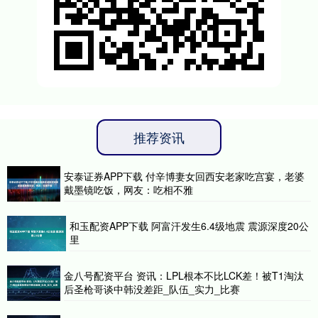
推荐资讯
安泰证券APP下载 付辛博妻女回西安老家吃宫宴，老婆
戴墨镜吃饭，网友：吃相不雅
和玉配资APP下载 阿富汗发生6.4级地震 震源深度20公
里
金八号配资平台 资讯：LPL根本不比LCK差！被T1淘汰
后圣枪哥谈中韩没差距_队伍_实力_比赛