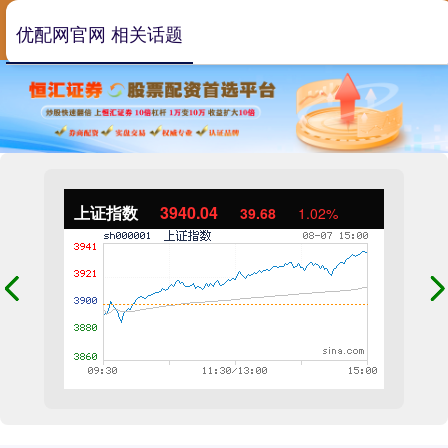
优配网官网 相关话题
上证指数
3940.04
39.68
1.02%